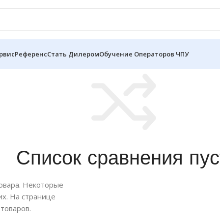
рвис
Референс
Стать Дилером
Обучение Операторов ЧПУ
Список сравнения пус
товара. Некоторые
их. На странице
товаров.