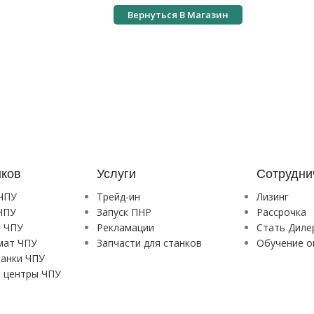
Вернуться В Магазин
нков
Услуги
Сотрудни
 ЧПУ
Трейд-ин
Лизинг
ЧПУ
Запуск ПНР
Рассрочка
и ЧПУ
Рекламации
Стать Диле
мат ЧПУ
Запчасти для станков
Обучение о
танки ЧПУ
 центры ЧПУ