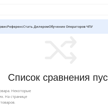
рвис
Референс
Стать Дилером
Обучение Операторов ЧПУ
Список сравнения пус
товара. Некоторые
их. На странице
товаров.