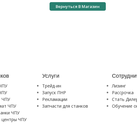
Вернуться В Магазин
нков
Услуги
Сотрудни
 ЧПУ
Трейд-ин
Лизинг
ЧПУ
Запуск ПНР
Рассрочка
и ЧПУ
Рекламации
Стать Диле
мат ЧПУ
Запчасти для станков
Обучение о
танки ЧПУ
 центры ЧПУ