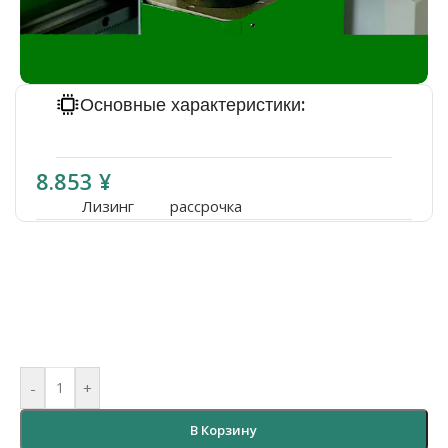
Основные характеристики:
Магазин револьверного типа 12 шт
8.853
¥
Лизинг
рассрочка
-
+
В Корзину