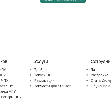
нков
Услуги
Сотрудни
 ЧПУ
Трейд-ин
Лизинг
ЧПУ
Запуск ПНР
Рассрочка
и ЧПУ
Рекламации
Стать Диле
мат ЧПУ
Запчасти для станков
Обучение о
танки ЧПУ
 центры ЧПУ