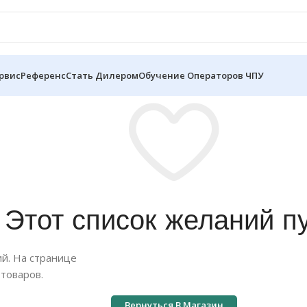
рвис
Референс
Стать Дилером
Обучение Операторов ЧПУ
Этот список желаний пу
ий. На странице
товаров.
Вернуться В Магазин